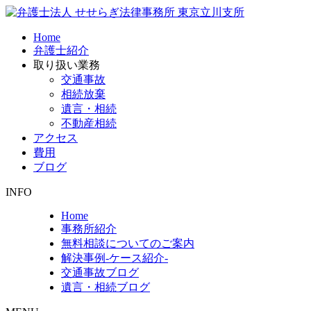
Home
弁護士紹介
取り扱い業務
交通事故
相続放棄
遺言・相続
不動産相続
アクセス
費用
ブログ
INFO
Home
事務所紹介
無料相談についてのご案内
解決事例-ケース紹介-
交通事故ブログ
遺言・相続ブログ