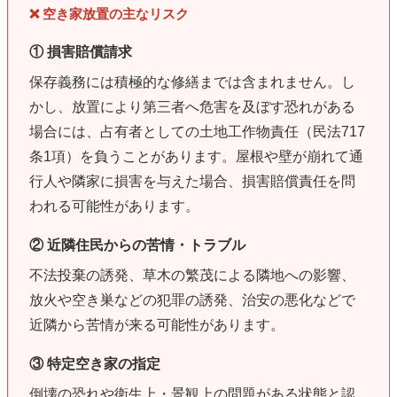
❌ 空き家放置の主なリスク
① 損害賠償請求
保存義務には積極的な修繕までは含まれません。し
かし、放置により第三者へ危害を及ぼす恐れがある
場合には、占有者としての土地工作物責任（民法717
条1項）を負うことがあります。屋根や壁が崩れて通
行人や隣家に損害を与えた場合、損害賠償責任を問
われる可能性があります。
② 近隣住民からの苦情・トラブル
不法投棄の誘発、草木の繁茂による隣地への影響、
放火や空き巣などの犯罪の誘発、治安の悪化などで
近隣から苦情が来る可能性があります。
③ 特定空き家の指定
倒壊の恐れや衛生上・景観上の問題がある状態と認