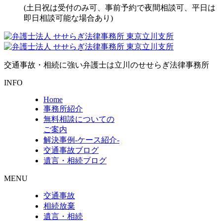
(土日祝は受付のみ可、事前予約で夜間相談可、平日は
即日相談可能な場合あり)
交通事故・相続に強い弁護士は立川の
せせらぎ法律事務所
INFO
Home
事務所紹介
無料相談についての
ご案内
解決事例-ケース紹介-
交通事故ブログ
遺言・相続ブログ
MENU
交通事故
相続放棄
遺言・相続