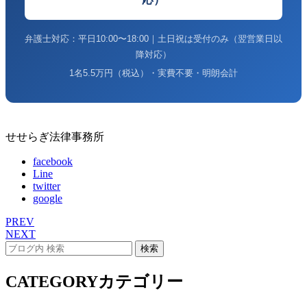
弁護士対応：平日10:00〜18:00｜土日祝は受付のみ（翌営業日以
降対応）
1名5.5万円（税込）・実費不要・明朗会計
せせらぎ法律事務所
facebook
Line
twitter
google
PREV
NEXT
CATEGORY
カテゴリー