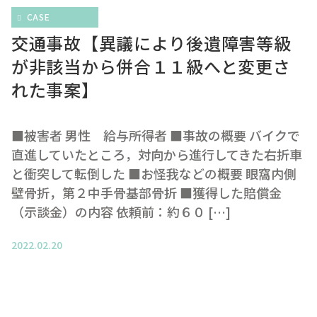
CASE
交通事故【異議により後遺障害等級
が非該当から併合１１級へと変更さ
れた事案】
■被害者 男性 給与所得者 ■事故の概要 バイクで
直進していたところ，対向から進行してきた右折車
と衝突して転倒した ■お怪我などの概要 眼窩内側
壁骨折，第２中手骨基部骨折 ■獲得した賠償金
（示談金）の内容 依頼前：約６０ […]
2022.02.20