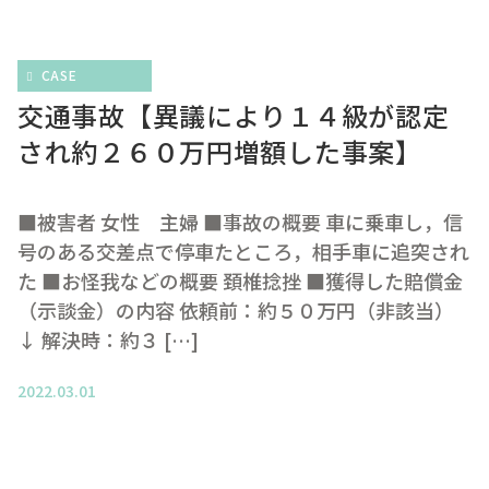
CASE
交通事故【異議により１４級が認定
され約２６０万円増額した事案】
■被害者 女性 主婦 ■事故の概要 車に乗車し，信
号のある交差点で停車たところ，相手車に追突され
た ■お怪我などの概要 頚椎捻挫 ■獲得した賠償金
（示談金）の内容 依頼前：約５０万円（非該当）
↓ 解決時：約３ […]
2022.03.01