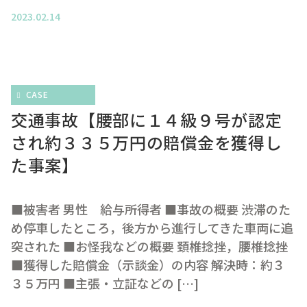
2023.02.14
CASE
交通事故【腰部に１４級９号が認定
され約３３５万円の賠償金を獲得し
た事案】
■被害者 男性 給与所得者 ■事故の概要 渋滞のた
め停車したところ，後方から進行してきた車両に追
突された ■お怪我などの概要 頚椎捻挫，腰椎捻挫
■獲得した賠償金（示談金）の内容 解決時：約３
３５万円 ■主張・立証などの […]