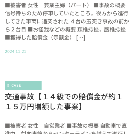
■被害者 女性 兼業主婦（パート） ■事故の概要
信号待ちのため停車していたところ，後方から進行
してきた車両に追突された ４台の玉突き事故の前か
ら２台目 ■お怪我などの概要 頚椎捻挫，腰椎捻挫
■獲得した賠償金（示談金） […]
2024.11.21
CASE
交通事故【１４級での賠償金が約１
１５万円増額した事案】
■被害者 女性 自営業者 ■事故の概要 自動車で直
進中，対向車線からセンターラインを越えて進行し