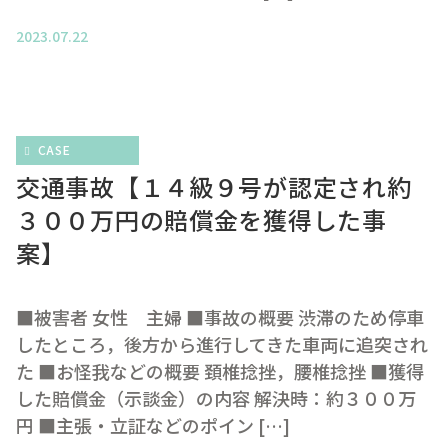
2023.07.22
CASE
交通事故【１４級９号が認定され約
３００万円の賠償金を獲得した事
案】
■被害者 女性 主婦 ■事故の概要 渋滞のため停車
したところ，後方から進行してきた車両に追突され
た ■お怪我などの概要 頚椎捻挫，腰椎捻挫 ■獲得
した賠償金（示談金）の内容 解決時：約３００万
円 ■主張・立証などのポイン […]