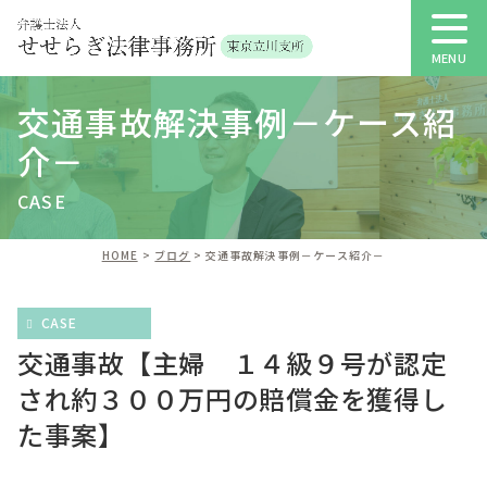
交通事故解決事例－ケース紹
介－
CASE
HOME
ブログ
交通事故解決事例－ケース紹介－
CASE
交通事故【主婦 １４級９号が認定
され約３００万円の賠償金を獲得し
た事案】