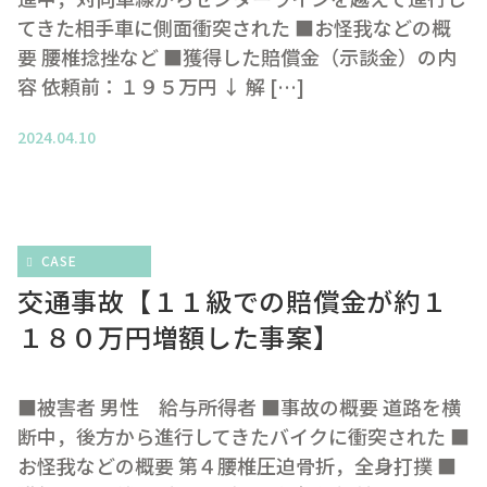
てきた相手車に側面衝突された ■お怪我などの概
要 腰椎捻挫など ■獲得した賠償金（示談金）の内
容 依頼前：１９５万円 ↓ 解 […]
2024.04.10
CASE
交通事故【１１級での賠償金が約１
１８０万円増額した事案】
■被害者 男性 給与所得者 ■事故の概要 道路を横
断中，後方から進行してきたバイクに衝突された ■
お怪我などの概要 第４腰椎圧迫骨折，全身打撲 ■