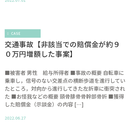
2022.07.01
CASE
交通事故【非該当での賠償金が約９
０万円増額した事案】
■被害者 男性 給与所得者 ■事故の概要 自転車に
乗車し，信号のない交差点の横断歩道を進行してい
たところ，対向から進行してきた左折車に衝突され
た ■お怪我などの概要 頸骨腓骨骨幹部骨折 ■獲得
した賠償金（示談金）の内容 […]
2022.06.27