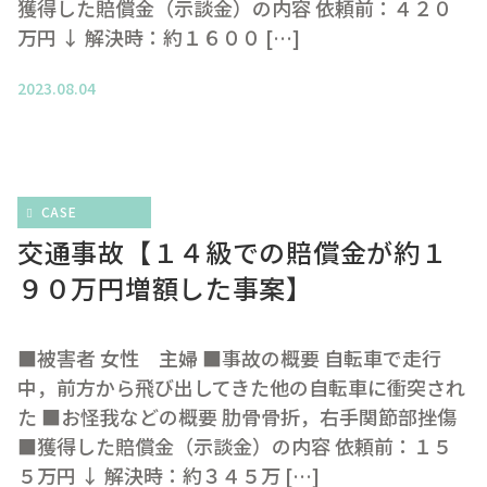
獲得した賠償金（示談金）の内容 依頼前：４２０
万円 ↓ 解決時：約１６００ […]
2023.08.04
CASE
交通事故【１４級での賠償金が約１
９０万円増額した事案】
■被害者 女性 主婦 ■事故の概要 自転車で走行
中，前方から飛び出してきた他の自転車に衝突され
た ■お怪我などの概要 肋骨骨折，右手関節部挫傷
■獲得した賠償金（示談金）の内容 依頼前：１５
５万円 ↓ 解決時：約３４５万 […]