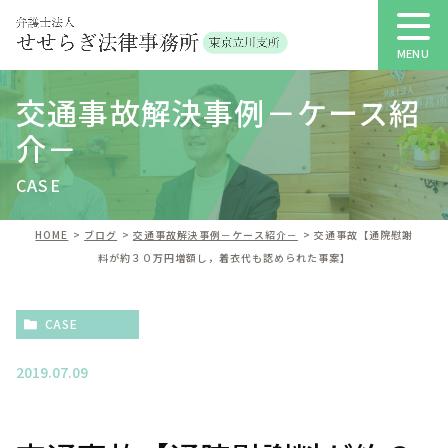
交通事故解決事例－ケース紹
介－
CASE
HOME
ブログ
交通事故解決事例－ケース紹介－
交通事故【通院慰謝
料が約３０万円増額し，着衣代も認められた事案】
CASE
2019.07.09