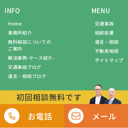
INFO
MENU
Home
交通事故
事務所紹介
相続放棄
無料相談についての
遺言・相続
ご案内
不動産相続
解決事例-ケース紹介-
サイトマップ
交通事故ブログ
遺言・相続ブログ
JR立川駅から徒歩5分の法律事務所
ⓒ弁護士法人せせらぎ法律事務所東京立川支所