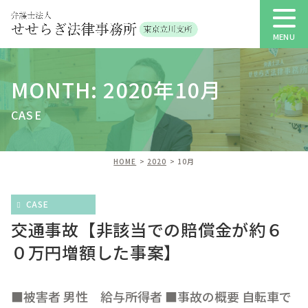
MONTH: 2020年10月
CASE
HOME
2020
10月
CASE
交通事故【非該当での賠償金が約６
０万円増額した事案】
■被害者 男性 給与所得者 ■事故の概要 自転車で